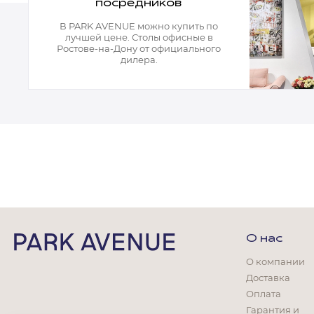
Кресла офисные
посредников
Столы офисные
Столы
В PARK AVENUE можно купить по
лучшей цене. Столы офисные в
Стулья
Ростове-на-Дону от официального
дилера.
Свет
Бра
Люстры
Настольные лампы
Плафоны и абажуры для настольных ламп
Подсветки картин
Светильники
Технический свет
Точечные светильники
Торшеры
Акции
О нас
Бренды
О компании
Доставка
Оплата
Гостиная
Гарантия и