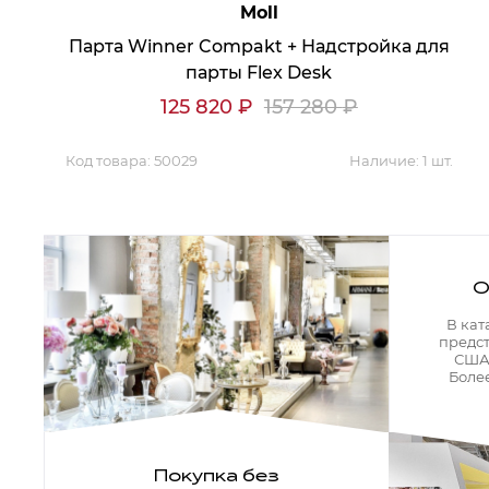
Аксессуары для столовой
Moll
Кольца для салфеток
Подушки для стула
Парта Winner Compakt + Надстройка для
Разделочные доски
парты Flex Desk
Аксессуары для стола
Салфетки
125 820
₽
157 280
₽
Скатерти
Аксессуары для дома
Вешалки и крючки для одежды
Код товара:
50029
Наличие:
1 шт.
Ковры
Мебель
О
Зеркала
Комоды
В кат
Консоли
предс
Шкафы и стенки
США,
Шкафы
Более
Тумбы
Мягкая мебель
Диваны
Кресла
Мебель офисная
Покупка без