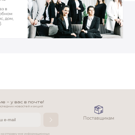
аз в
добном
с, дом,
.
 - у вас в почте!
оследних новостей и акций
Поставщикам
е на отправку мне информационных